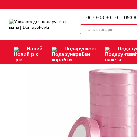
Перейти до основного контенту
067 808-80-10
093 8
Новий
Подарункові
Подару
рік
коробки
паке