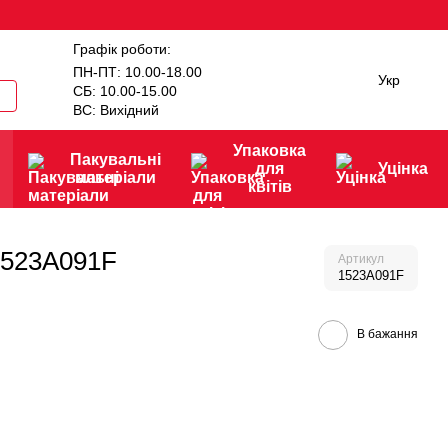
Графік роботи:
ПН-ПТ: 10.00-18.00
Укр
СБ: 10.00-15.00
ВС: Вихідний
Упаковка
Пакувальні
для
Уцінка
матеріали
квітів
1523A091F
Артикул
1523A091F
В бажання