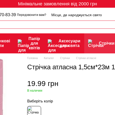
Мінімальне замовлення від 2000 грн
70-83-39
Місце, де народжується свято
Передзвонити вам?
Папір
нкові
Аксесуари
для
Стрічки
ти
для свята
квітів
Головна
Каталог
Стрічки
Стрічки атласні
Стрічка атласна 1,5см*23м 
19.99 грн
В наличии
Виберіть колір