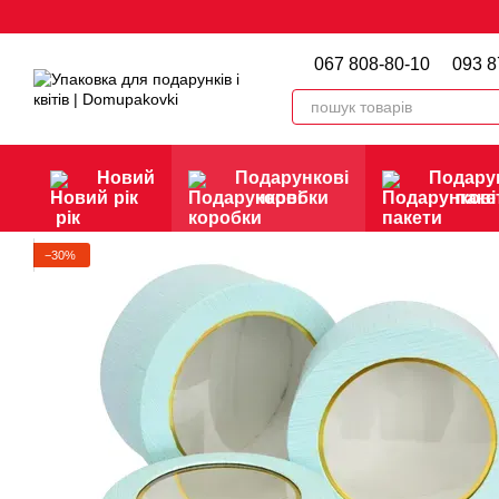
Перейти до основного контенту
067 808-80-10
093 8
Новий
Подарункові
Подару
рік
коробки
паке
−30%