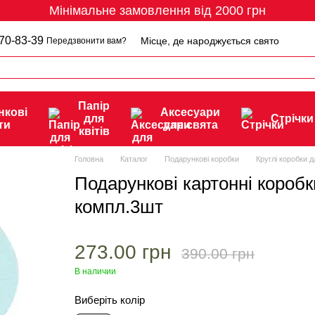
Мінімальне замовлення від 2000 грн
70-83-39
Місце, де народжується свято
Передзвонити вам?
Папір
нкові
Аксесуари
для
Стрічки
ти
для свята
квітів
Головна
Каталог
Подарункові коробки
Круглі коробки дл
Подарункові картонні коробк
компл.3шт
273.00 грн
390.00 грн
В наличии
Виберіть колір