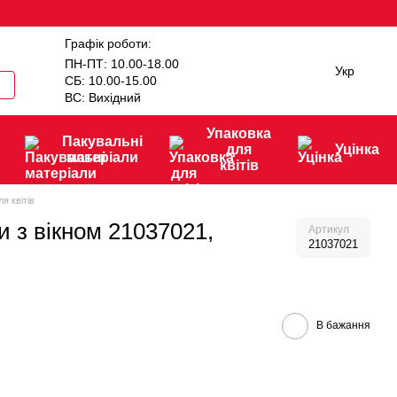
Графік роботи:
ПН-ПТ: 10.00-18.00
Укр
СБ: 10.00-15.00
ВС: Вихідний
Упаковка
Пакувальні
для
Уцінка
матеріали
квітів
я квітів
и з вікном 21037021,
Артикул
21037021
В бажання