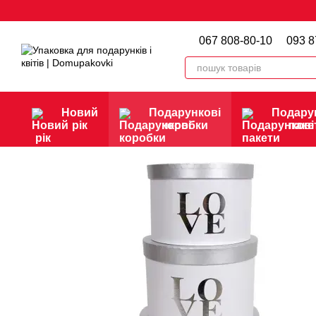
Перейти до основного контенту
067 808-80-10
093 8
Новий
Подарункові
Подару
рік
коробки
паке