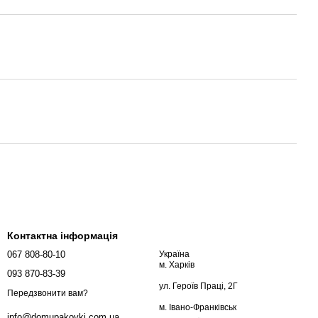
Контактна інформація
067 808-80-10
Україна
м. Харків
093 870-83-39
ул. Героїв Праці, 2Г
Передзвонити вам?
м. Івано-Франківськ
info@domupakovki.com.ua