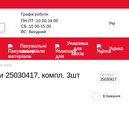
Графік роботи:
ПН-ПТ: 10.00-18.00
Укр
СБ: 10.00-15.00
ВС: Вихідний
Упаковка
Пакувальні
для
Уцінка
матеріали
квітів
я квітів
и 25030417, компл. 3шт
Артикул
25030417
В бажання