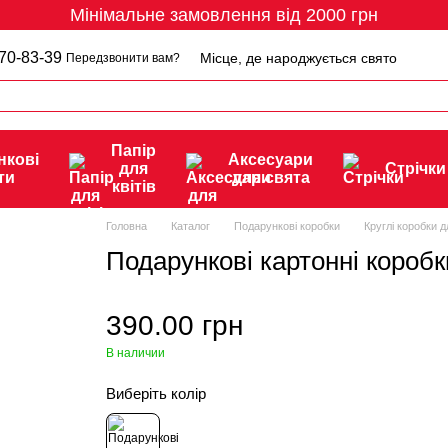
Мінімальне замовлення від 2000 грн
70-83-39
Місце, де народжується свято
Передзвонити вам?
Папір
нкові
Аксесуари
для
Стрічки
ти
для свята
квітів
Головна
Каталог
Подарункові коробки
Круглі коробки дл
Подарункові картонні коробк
390.00 грн
В наличии
Виберіть колір