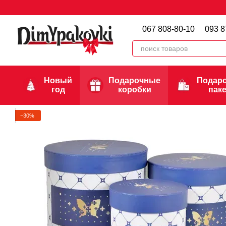
Перейти к основному контенту
067 808-80-10
093 8
Новый
Подарочные
Подар
год
коробки
пак
−30%