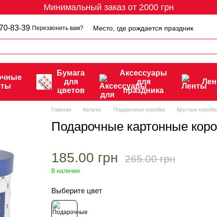
Минимальный заказ от 2000 грн
70-83-39
Место, где рождается праздник
Перезвонить вам?
Бумага
Аксессуары
очные
для
для
Ле
еты
цветов
праздника
Главная
Каталог
Подарочные коробки
Круглые коробки
Подарочные картонные коро
185.00 грн
265.00 грн
В наличии
Выберите цвет