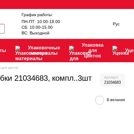
График работы:
ПН-ПТ: 10.00-18.00
Рус
СБ: 10.00-15.00
ВС: Выходной
Упаковка
Упаковочные
нты
для
Уце
материалы
цветов
 для цветов
бки 21034683, компл..3шт
Артикул
21034683
В желания