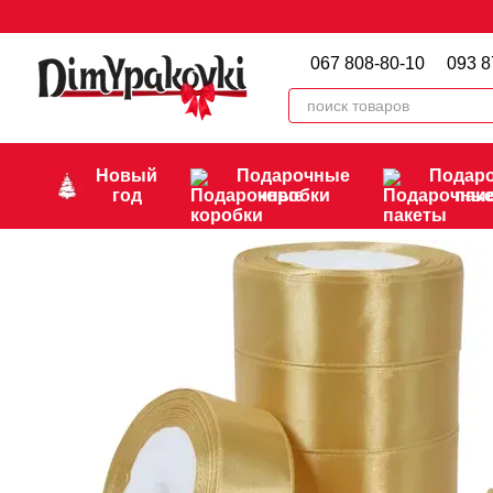
Перейти к основному контенту
067 808-80-10
093 8
Новый
Подарочные
Подар
год
коробки
пак