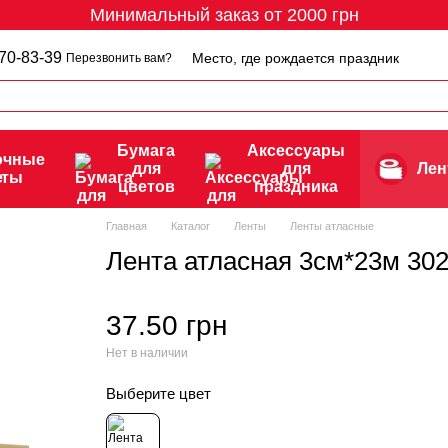
Минимальный заказ от 2000 грн
70-83-39
Место, где рождается праздник
Перезвонить вам?
Бумага
Аксессуары
очные
для
для
Ле
еты
цветов
праздника
Главная
Каталог
Ленты
Ленты атласные
Лента атласная 3см*23м 30
37.50 грн
Нет в наличии
Выберите цвет