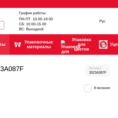
График работы:
ПН-ПТ: 10.00-18.00
Рус
СБ: 10.00-15.00
ВС: Выходной
Упаковка
Упаковочные
нты
для
Уце
материалы
цветов
23A087F
Артикул
3023A087F
В желания