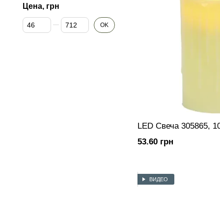
Цена, грн
От Цена, грн
До Цена, грн
OK
LED Свеча 305865, 1
53.60 грн
ВИДЕО