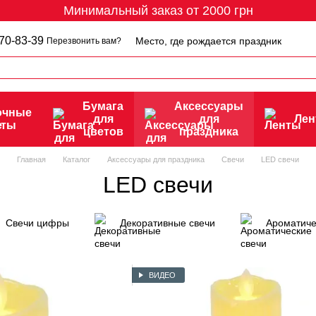
Минимальный заказ от 2000 грн
70-83-39
Место, где рождается праздник
Перезвонить вам?
Бумага
Аксессуары
очные
для
для
Ле
еты
цветов
праздника
Главная
Каталог
Аксессуары для праздника
Свечи
LED свечи
LED свечи
Свечи цифры
Декоративные свечи
Ароматиче
ВИДЕО