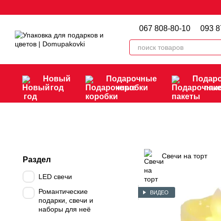
Перейти к основному контенту
067 808-80-10
093 8
Новый
Подарочные
Подар
год
коробки
пак
Свечи на торт
Раздел
LED свечи
Романтические
ВИДЕО
подарки, свечи и
наборы для неё