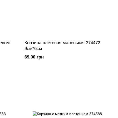
жевом
Корзина плетеная маленькая 374472
9см*6см
69.00 грн