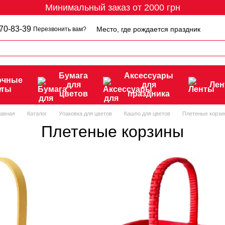
Минимальный заказ от 2000 грн
70-83-39
Место, где рождается праздник
Перезвонить вам?
Бумага
Аксессуары
очные
для
для
Ле
еты
цветов
праздника
лавная
Каталог
Упаковка для цветов
Кашпо для цветов
Плетеные корзи
Плетеные корзины