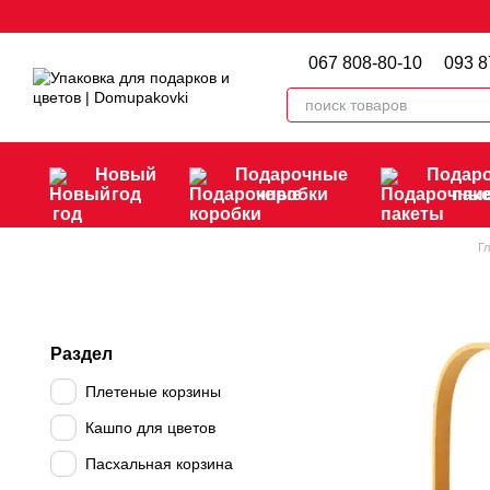
Перейти к основному контенту
067 808-80-10
093 8
Новый
Подарочные
Подар
год
коробки
пак
Г
Раздел
Плетеные корзины
Кашпо для цветов
Пасхальная корзина