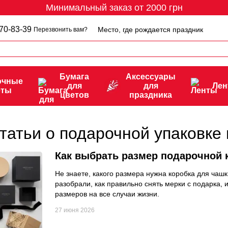
Минимальный заказ от 2000 грн
70-83-39
Место, где рождается праздник
Перезвонить вам?
Бумага
Аксессуары
очные
для
для
Ле
еты
цветов
праздника
татьи о подарочной упаковке
Как выбрать размер подарочной 
Не знаете, какого размера нужна коробка для чаш
разобрали, как правильно снять мерки с подарка,
размеров на все случаи жизни.
27 июня 2026