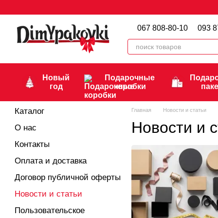
Перейти к основному контенту
067 808-80-10
093 8
Новый
Подарочные
Подар
год
коробки
пак
Каталог
Главная
Новости и статьи
Новости и с
О нас
Контакты
Оплата и доставка
Договор публичной оферты
Новости и статьи
Пользовательское