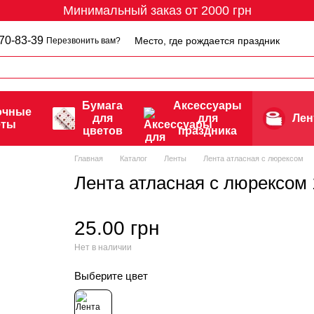
Минимальный заказ от 2000 грн
70-83-39
Место, где рождается праздник
Перезвонить вам?
Бумага
Аксессуары
очные
для
для
Ле
еты
цветов
праздника
Главная
Каталог
Ленты
Лента атласная с люрексом
Лента атласная с люрексом
25.00 грн
Нет в наличии
Выберите цвет