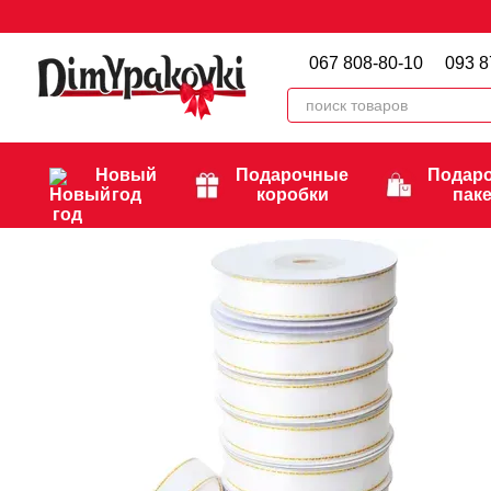
Перейти к основному контенту
067 808-80-10
093 8
Новый
Подарочные
Подар
год
коробки
пак