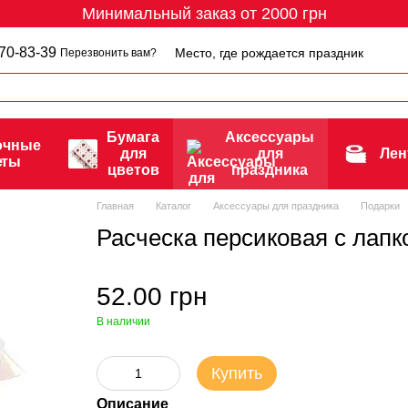
Минимальный заказ от 2000 грн
70-83-39
Место, где рождается праздник
Перезвонить вам?
Бумага
Аксессуары
очные
для
для
Ле
еты
цветов
праздника
Главная
Каталог
Аксессуары для праздника
Подарки
Расческа персиковая с лапк
52.00 грн
В наличии
Купить
Описание