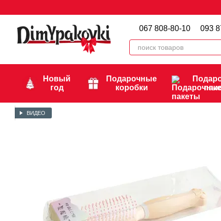
Перейти к основному контенту
067 808-80-10
093 8
Новый
Подарочные
Подар
год
коробки
пак
ВИДЕО