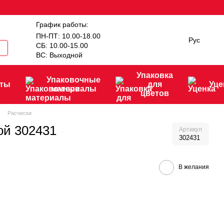
График работы:
ПН-ПТ: 10.00-18.00
Рус
СБ: 10.00-15.00
ВС: Выходной
Упаковка
Упаковочные
нты
для
Уце
материалы
цветов
Расчески
ой 302431
Артикул
302431
В желания