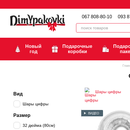
Перейти к основному контенту
067 808-80-10
093 8
Новый
Подарочные
Подар
год
коробки
пак
Глав
Шары цифры
Вид
Шары цифры
ВИДЕО
Размер
32 дюйма (80см)