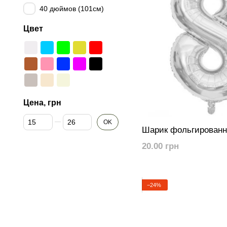
40 дюймов (101см)
Цвет
Цена, грн
От Цена, грн
До Цена, грн
OK
Шарик фольгированн
20.00 грн
−24%