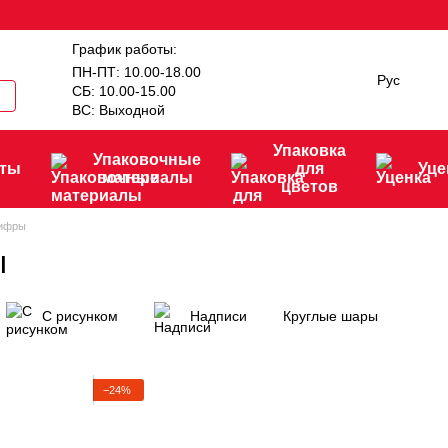
График работы:
ПН-ПТ: 10.00-18.00
Рус
СБ: 10.00-15.00
ВС: Выходной
Упаковка
Упаковочные
нты
для
Уце
материалы
цветов
ифры
ы
С рисунком
Надписи
Круглые шары
−24%