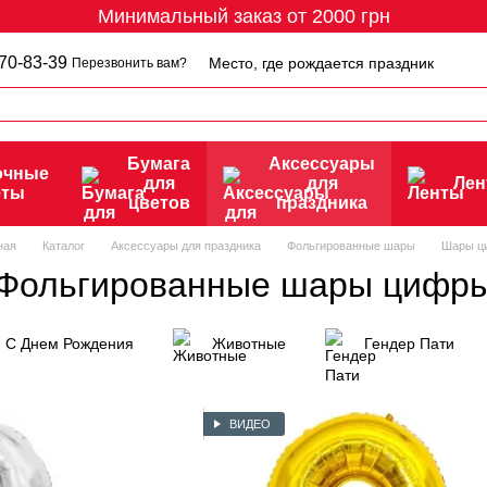
Минимальный заказ от 2000 грн
70-83-39
Место, где рождается праздник
Перезвонить вам?
Бумага
Аксессуары
очные
для
для
Ле
еты
цветов
праздника
ная
Каталог
Аксессуары для праздника
Фольгированные шары
Шары ц
Фольгированные шары цифр
С Днем Рождения
Животные
Гендер Пати
ВИДЕО