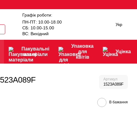
Графік роботи:
ПН-ПТ: 10.00-18.00
Укр
СБ: 10.00-15.00
ВС: Вихідний
Упаковка
Пакувальні
для
Уцінка
матеріали
квітів
1523A089F
Артикул
1523A089F
В бажання