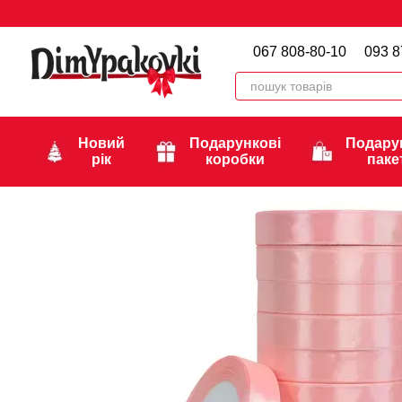
Перейти до основного контенту
067 808-80-10
093 8
Новий
Подарункові
Подару
рік
коробки
паке