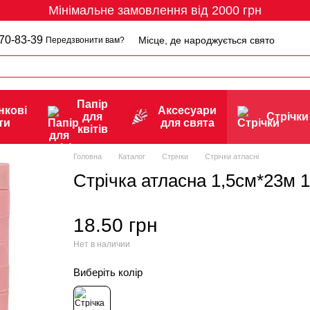
Мінімальне замовлення від 2000 грн
70-83-39
Місце, де народжується свято
Передзвонити вам?
Папір
нкові
Аксесуари
для
Стрічки
ти
для свята
квітів
Головна
Каталог
Стрічки
Стрічки атласні
Стрічка атласна 1,5см*23м 
18.50 грн
Нет в наличии
Виберіть колір