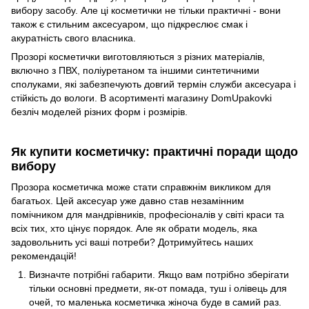
вибору засобу. Але ці косметички не тільки практичні - вони
також є стильним аксесуаром, що підкреслює смак і
акуратність свого власника.
Прозорі косметички виготовляються з різних матеріалів,
включно з ПВХ, поліуретаном та іншими синтетичними
сполуками, які забезпечують довгий термін служби аксесуара і
стійкість до вологи. В асортименті магазину DomUpakovki
безліч моделей різних форм і розмірів.
Як купити косметичку: практичні поради щодо
вибору
Прозора косметичка може стати справжнім викликом для
багатьох. Цей аксесуар уже давно став незамінним
помічником для мандрівників, професіоналів у світі краси та
всіх тих, хто цінує порядок. Але як обрати модель, яка
задовольнить усі ваші потреби? Дотримуйтесь наших
рекомендацій!
Визначте потрібні габарити. Якщо вам потрібно зберігати
тільки основні предмети, як-от помада, туш і олівець для
очей, то маленька косметичка жіноча буде в самий раз.