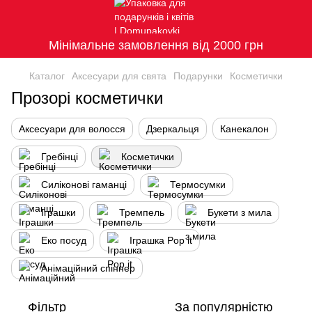
Мінімальне замовлення від 2000 грн
Каталог
Аксесуари для свята
Подарунки
Косметички
Прозорі косметички
Аксесуари для волосся
Дзеркальця
Канекалон
Гребінці
Косметички
Силіконові гаманці
Термосумки
Іграшки
Тремпель
Букети з мила
Еко посуд
Іграшка Рop it
Анімаційний спіннер
Фільтр
За популярністю