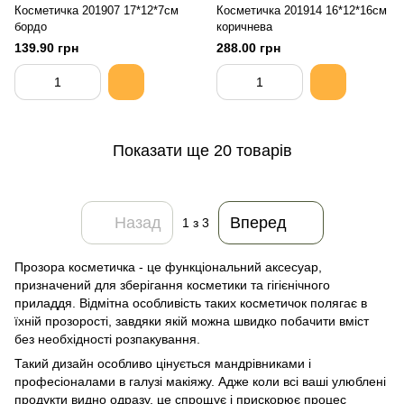
Косметичка 201907 17*12*7см
Косметичка 201914 16*12*16см
бордо
коричнева
139.90 грн
288.00 грн
Показати ще 20 товарів
Назад
Вперед
1
з 3
Прозора косметичка - це функціональний аксесуар,
призначений для зберігання косметики та гігієнічного
приладдя. Відмітна особливість таких косметичок полягає в
їхній прозорості, завдяки якій можна швидко побачити вміст
без необхідності розпакування.
Такий дизайн особливо цінується мандрівниками і
професіоналами в галузі макіяжу. Адже коли всі ваші улюблені
продукти видно одразу, це спрощує і прискорює процес