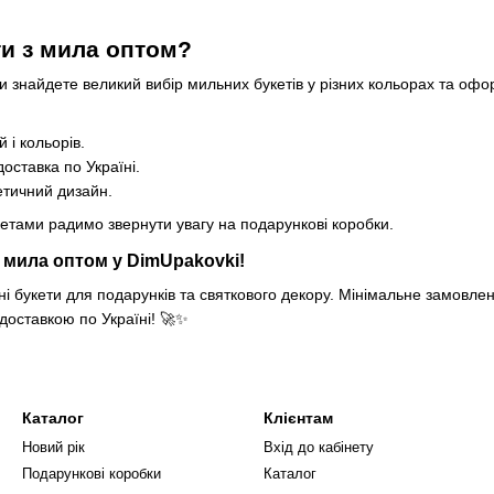
ти з мила оптом?
и знайдете великий вибір мильних букетів у різних кольорах та оф
і кольорів.
оставка по Україні.
етичний дизайн.
кетами радимо звернути увагу на
подарункові коробки
.
 мила оптом у DimUpakovki!
ні букети для подарунків та святкового декору. Мінімальне замовле
 доставкою по Україні! 🚀✨
Каталог
Клієнтам
Новий рік
Вхід до кабінету
Подарункові коробки
Каталог