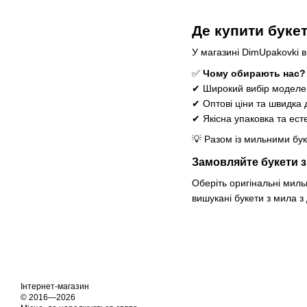
Де купити буке
У магазині DimUpakovki в
✅
Чому обирають нас?
✔ Широкий вибір моделей 
✔ Оптові ціни та швидка д
✔ Якісна упаковка та ест
💡 Разом із мильними бу
Замовляйте букети з
Оберіть оригінальні миль
вишукані букети з мила з
Інтернет-магазин
© 2016—2026