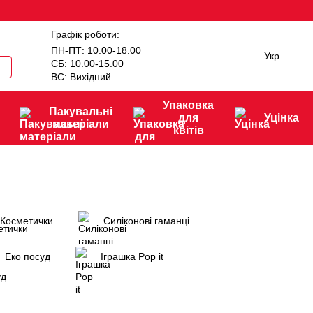
Графік роботи:
ПН-ПТ: 10.00-18.00
Укр
СБ: 10.00-15.00
ВС: Вихідний
Упаковка
Пакувальні
для
Уцінка
матеріали
квітів
Косметички
Силіконові гаманці
Еко посуд
Іграшка Рop it