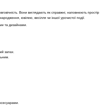
довговічність. Вони виглядають як справжні, наповнюють простір
ародження, ювілею, весілля чи іншої урочистої події.
ами та дизайнами.
ий запах.
льним.
аксесуарами.