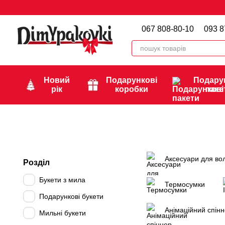
Перейти до основного контенту
067 808-80-10
093 8
Новий
Подарункові
Подару
рік
коробки
паке
Аксесуари для во
Розділ
Букети з мила
Термосумки
Подарунковi букети
Анімаційний спін
Мильні букети