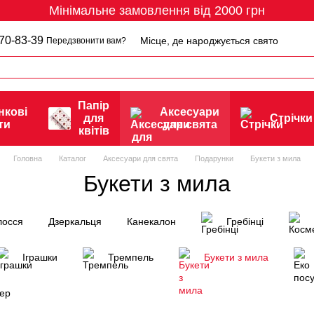
Мінімальне замовлення від 2000 грн
70-83-39
Місце, де народжується свято
Передзвонити вам?
Папір
нкові
Аксесуари
для
Стрічки
ти
для свята
квітів
Головна
Каталог
Аксесуари для свята
Подарунки
Букети з мила
Букети з мила
лосся
Дзеркальця
Канекалон
Гребінці
Іграшки
Тремпель
Букети з мила
нер