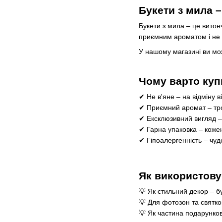
Букети з мила 
Букети з мила – це витон
приємним ароматом і не п
У нашому магазині ви мож
Чому варто куп
✔ Не в'яне – на відміну в
✔ Приємний аромат – троя
✔ Ексклюзивний вигляд – 
✔ Гарна упаковка – коже
✔ Гіпоалергенність – чудо
Як використову
💡 Як стильний декор – б
💡 Для фотозон та святко
💡 Як частина подарунко