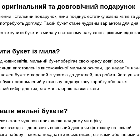
– оригінальний та довговічний подарунок
чений і стильний подарунок, який поєднує естетику живих квітів та 
отребують догляду. Такий букет стане чудовим варіантом для дня н
ете купити букети з мила у святковому пакуванні з різними відтінк
ити букет із мила?
ід живих квітів, мильний букет зберігає свою красу довгі роки.
нди виготовлені з високоякісної мильної основи, що надає їм ніжн
кожен букет створений із увагою до деталей, що робить його уніка
н букет оформлений у стильну подарункову коробку або пакет.
вий вибір для тих, хто має алергію на живі квіти.
вати мильні букети?
укет стане чудовою прикрасою для дому чи офісу.
вих заходів – доповнить весільний декор чи фотозону на ювілей.
вого набору – можна поєднати з косметикою, свічками або іншими 