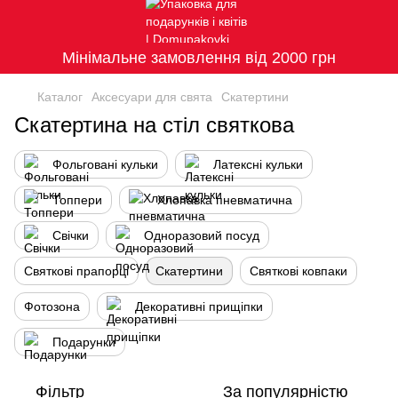
Мінімальне замовлення від 2000 грн
Каталог
Аксесуари для свята
Скатертини
Скатертина на стіл святкова
Фольговані кульки
Латексні кульки
Топпери
Хлопавка пневматична
Свічки
Одноразовий посуд
Святкові прапорці
Скатертини
Святкові ковпаки
Фотозона
Декоративні прищіпки
Подарунки
Фільтр
За популярністю