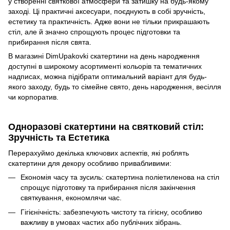
у створенні святкової атмосфери та затишку на будь-якому
заході. Ці практичні аксесуари, поєднують в собі зручність,
естетику та практичність. Адже вони не тільки прикрашають
стіл, але й значно спрощують процес підготовки та
прибирання після свята.
В магазині DіmUpakovki скатертини на день народження
доступні в широкому асортименті кольорів та тематичних
надписах, можна підібрати оптимальний варіант для будь-
якого заходу, будь то сімейне свято, день народження, весілля
чи корпоратив.
Одноразові скатертини на святковий стіл:
Зручність та Естетика
Перерахуймо декілька ключових аспектів, які роблять
скатертини для декору особливо привабливими:
Економія часу та зусиль: скатертина поліетиленова на стіл
спрощує підготовку та прибирання після закінчення
святкування, економлячи час.
Гігієнічність: забезпечують чистоту та гігієну, особливо
важливу в умовах частих або публічних зібрань.