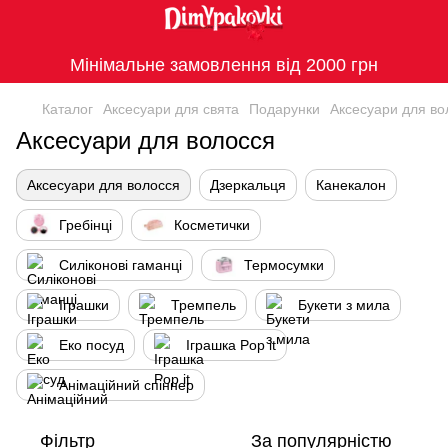
Мінімальне замовлення від 2000 грн
Каталог
Аксесуари для свята
Подарунки
Аксесуари для во
Аксесуари для волосся
Аксесуари для волосся
Дзеркальця
Канекалон
Гребінці
Косметички
Силіконові гаманці
Термосумки
Іграшки
Тремпель
Букети з мила
Еко посуд
Іграшка Рop it
Анімаційний спіннер
Фільтр
За популярністю