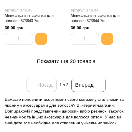
Артикул: 373643
Артикул: 373644
Мінімалістичні заколки для
Мінімалістичні заколки для
волосся 373643 7шт
волосся 373644 7шт
39.00 грн
39.00 грн
Показати ще 20 товарів
Назад
Вперед
1
з 2
Бажаєте поповнити асортимент свого магазину стильними та
якісними аксесуарами для волосся? В інтернет-магазині
Domupakovki представлений широкий вибір резинок, заколок,
невидимок та інших аксесуарів для волосся оптом. У нас ви
знайдете все необхідне для створення унікальних зачісок.