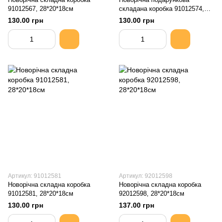
91012567, 28*20*18см
складана коробка 91012574,
20*18*8.5см
130.00 грн
130.00 грн
Артикул: 91012581
Артикул: 92012598
Новорічна складна коробка
Новорічна складна коробка
91012581, 28*20*18см
92012598, 28*20*18см
130.00 грн
137.00 грн