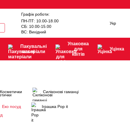
Графік роботи:
ПН-ПТ: 10.00-18.00
Укр
СБ: 10.00-15.00
ВС: Вихідний
Упаковка
Пакувальні
для
Уцінка
матеріали
квітів
Косметички
Силіконові гаманці
Еко посуд
Іграшка Рop it