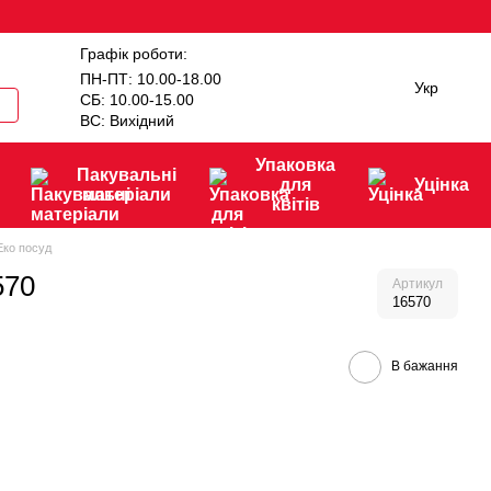
Графік роботи:
ПН-ПТ: 10.00-18.00
Укр
СБ: 10.00-15.00
ВС: Вихідний
Упаковка
Пакувальні
для
Уцінка
матеріали
квітів
Еко посуд
570
Артикул
16570
В бажання