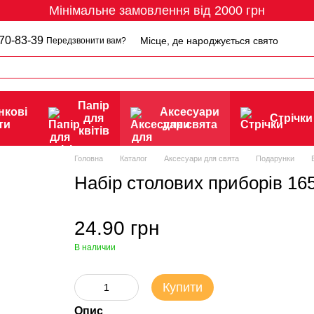
Мінімальне замовлення від 2000 грн
70-83-39
Місце, де народжується свято
Передзвонити вам?
Папір
нкові
Аксесуари
для
Стрічки
ти
для свята
квітів
Головна
Каталог
Аксесуари для свята
Подарунки
Набір столових приборів 16
24.90 грн
В наличии
Купити
Опис