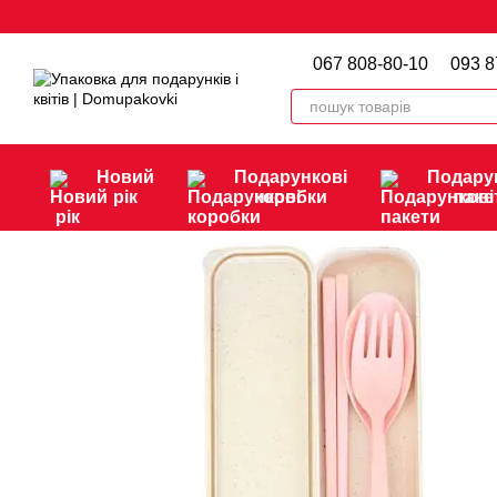
Перейти до основного контенту
067 808-80-10
093 8
Новий
Подарункові
Подару
рік
коробки
паке