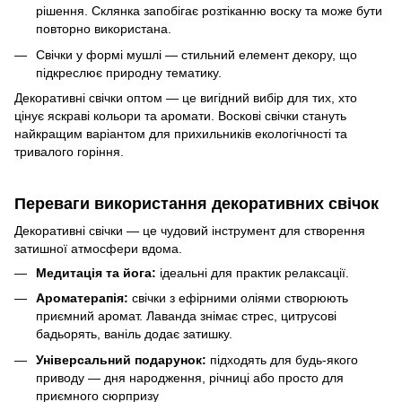
рішення. Склянка запобігає розтіканню воску та може бути
повторно використана.
Свічки у формі мушлі — стильний елемент декору, що
підкреслює природну тематику.
Декоративні свічки оптом — це вигідний вибір для тих, хто
цінує яскраві кольори та аромати. Воскові свічки стануть
найкращим варіантом для прихильників екологічності та
тривалого горіння.
Переваги використання декоративних свічок
Декоративні свічки — це чудовий інструмент для створення
затишної атмосфери вдома.
Медитація та йога:
ідеальні для практик релаксації.
Ароматерапія:
свічки з ефірними оліями створюють
приємний аромат. Лаванда знімає стрес, цитрусові
бадьорять, ваніль додає затишку.
Універсальний подарунок:
підходять для будь-якого
приводу — дня народження, річниці або просто для
приємного сюрпризу