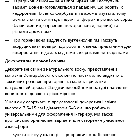
Парафінові свічки — це найпоширеніший і доступний
варіант. Вони виготовляються з парафіну, що робить їх
недорогими. Їх легко фарбувати та ароматизувати, тому
можна знайти свічки циліндричної форми в різних кольорах
(білий, жовтий, червоний, помаранчевий, чорний) і з
різними ароматами.
При горінні вони виділяють вуглекислий газ і можуть
забруднювати повітря, що робить їх менш придатними для
використання в домах із дітьми, алергіками чи тваринами.
Декоративні воскові свічки
Декоративні свічки з натурального воску, представлені в
магазині Domupakovki, є екологічно чистими, не виділяють
токсичних речовин при горінні та мають приємний
натуральний аромат. Завдяки високій температурі плавлення
вони горять довше та рівномірніше.
У нашому асортименті представлені декоративні свічки
висотою 7,5–15 см і діаметром 5–6 см, що робить їх
універсальними для оформлення інтер’єру. Ми також
пропонуємо оригінальні варіанти для створення унікальної
атмосфери.
Купити свічку у склянці — це практичне та безпечне