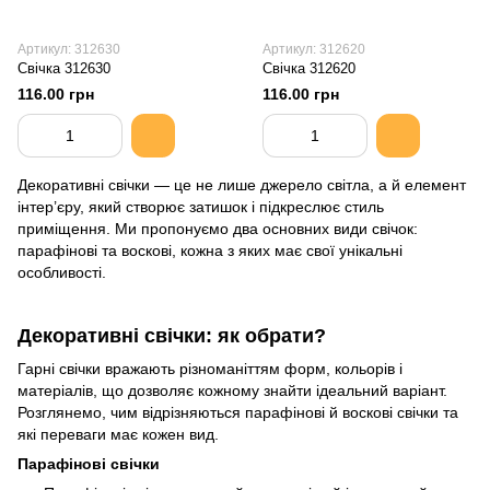
Артикул: 312630
Артикул: 312620
Свiчка 312630
Свiчка 312620
116.00 грн
116.00 грн
Декоративні свічки — це не лише джерело світла, а й елемент
інтер’єру, який створює затишок і підкреслює стиль
приміщення. Ми пропонуємо два основних види свічок:
парафінові та воскові, кожна з яких має свої унікальні
особливості.
Декоративні свічки: як обрати?
Гарні свічки вражають різноманіттям форм, кольорів і
матеріалів, що дозволяє кожному знайти ідеальний варіант.
Розглянемо, чим відрізняються парафінові й воскові свічки та
які переваги має кожен вид.
Парафінові свічки