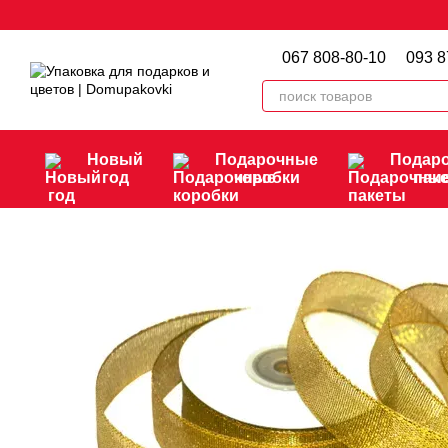
Перейти к основному контенту
067 808-80-10
093 8
Новый
Подарочные
Подар
год
коробки
пак