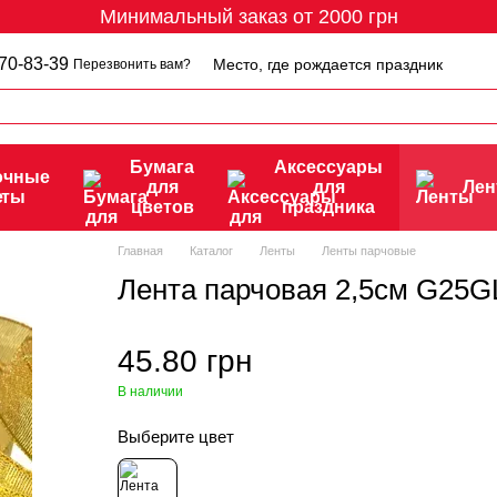
Минимальный заказ от 2000 грн
70-83-39
Место, где рождается праздник
Перезвонить вам?
Бумага
Аксессуары
очные
для
для
Ле
еты
цветов
праздника
Главная
Каталог
Ленты
Ленты парчовые
Лента парчовая 2,5см G25G
45.80 грн
В наличии
Выберите цвет