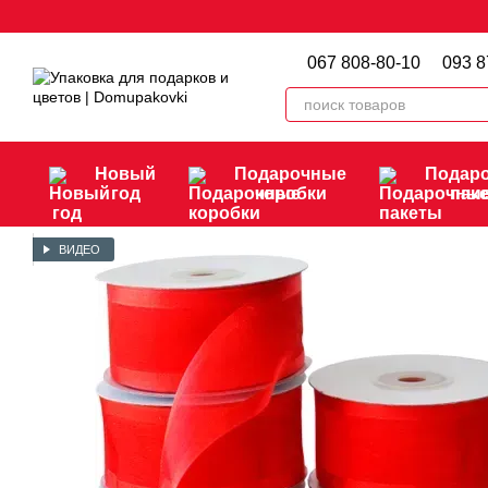
Перейти к основному контенту
067 808-80-10
093 8
Новый
Подарочные
Подар
год
коробки
пак
ВИДЕО