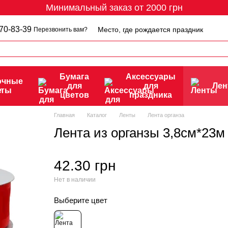
Минимальный заказ от 2000 грн
70-83-39
Место, где рождается праздник
Перезвонить вам?
Бумага
Аксессуары
очные
для
для
Ле
еты
цветов
праздника
Главная
Каталог
Ленты
Лента органза
Лента из органзы 3,8см*23
42.30 грн
Нет в наличии
Выберите цвет