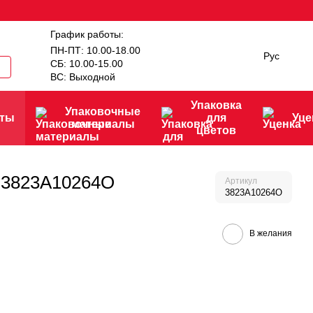
График работы:
ПН-ПТ: 10.00-18.00
Рус
СБ: 10.00-15.00
ВС: Выходной
Упаковка
Упаковочные
нты
для
Уце
материалы
цветов
м 3823A10264O
Артикул
3823A10264O
В желания