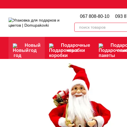
Перейти к основному контенту
067 808-80-10
093 8
Новый
Подарочные
Подар
год
коробки
пак