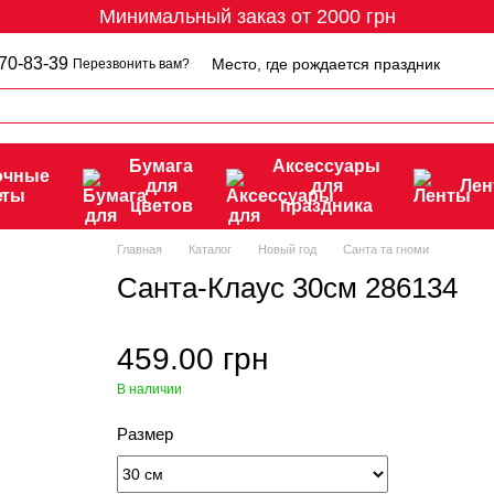
Минимальный заказ от 2000 грн
70-83-39
Место, где рождается праздник
Перезвонить вам?
Бумага
Аксессуары
очные
для
для
Ле
еты
цветов
праздника
Главная
Каталог
Новый год
Санта та гноми
Санта-Клаус 30см 286134
459.00 грн
В наличии
Размер