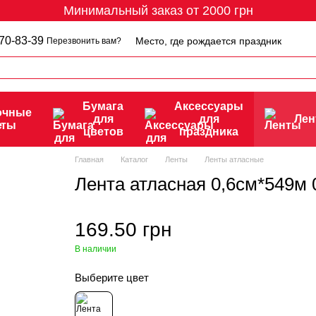
Минимальный заказ от 2000 грн
70-83-39
Место, где рождается праздник
Перезвонить вам?
Бумага
Аксессуары
очные
для
для
Ле
еты
цветов
праздника
Главная
Каталог
Ленты
Ленты атласные
Лента атласная 0,6см*549м
169.50 грн
В наличии
Выберите цвет