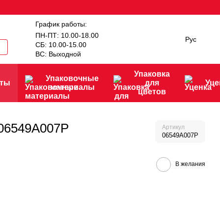
График работы:
ПН-ПТ: 10.00-18.00
Рус
СБ: 10.00-15.00
ВС: Выходной
Упаковка
Упаковочные
нты
для
Уце
материалы
цветов
 06549A007P
Артикул
06549A007P
В желания