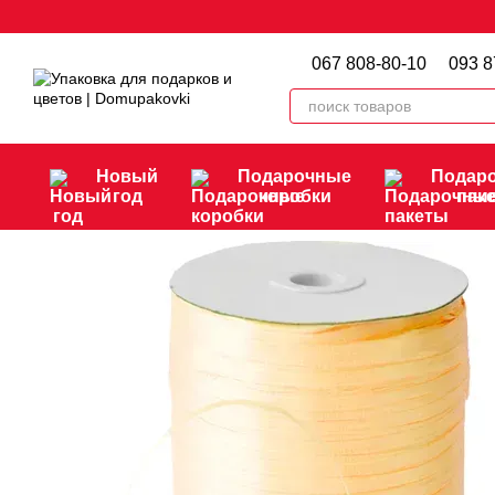
Перейти к основному контенту
067 808-80-10
093 8
Новый
Подарочные
Подар
год
коробки
пак