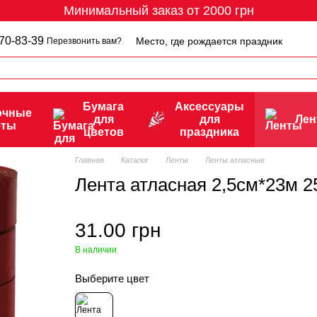
Минимальный заказ от 2000 грн
70-83-39
Место, где рождается праздник
Перезвонить вам?
Бумага
Аксессуары
очные
для
для
Ле
еты
цветов
праздника
Главная
Каталог
Ленты
Ленты атласные
Лента атласная 2,5см*23м 
31.00 грн
В наличии
Выберите цвет