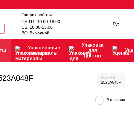
График работы:
ПН-ПТ: 10.00-18.00
Рус
СБ: 10.00-15.00
ВС: Выходной
Упаковка
Упаковочные
нты
для
Уце
материалы
цветов
2523A048F
Артикул
2523A048F
В желания