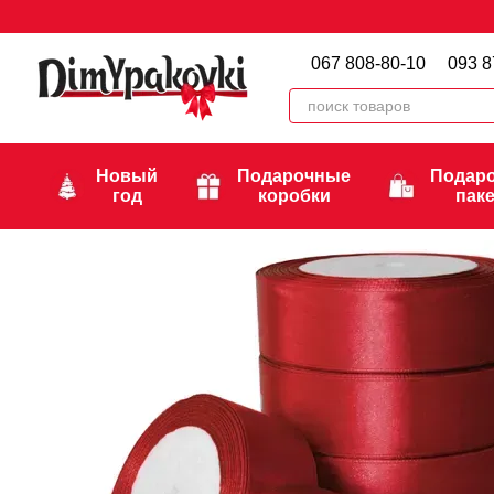
Перейти к основному контенту
067 808-80-10
093 8
Новый
Подарочные
Подар
год
коробки
пак