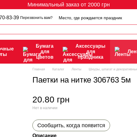
Минимальный заказ от 2000 грн
70-83-39
Место, где рождается праздник
Перезвонить вам?
Бумага
Аксессуары
очные
для
для
Ле
еты
цветов
праздника
Главная
Каталог
Ленты
Шнуры, шпагат и декоративны
Паетки на нитке 306763 5м
20.80 грн
Нет в наличии
Сообщить, когда появится
Описание