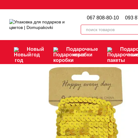
Перейти к основному контенту
067 808-80-10
093 8
Новый
Подарочные
Подар
год
коробки
пак