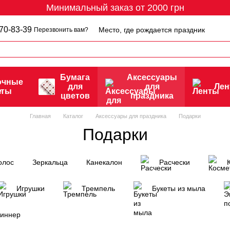
Минимальный заказ от 2000 грн
70-83-39
Место, где рождается праздник
Перезвонить вам?
Бумага
Аксессуары
очные
для
для
Ле
еты
цветов
праздника
Главная
Каталог
Аксессуары для праздника
Подарки
Подарки
олос
Зеркальца
Канекалон
Расчески
Игрушки
Тремпель
Букеты из мыла
иннер