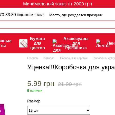
Минимальный заказ от 2000 грн
70-83-39
Место, где рождается праздник
Перезвонить вам?
Бумага
Аксессуары
очные
для
для
Ле
еты
цветов
праздника
Главная
Каталог
Подарочные коробки
Коробочки для 
Уценка!!!Коробочка для укр
5.99 грн
21.00 грн
В наличии
Размер