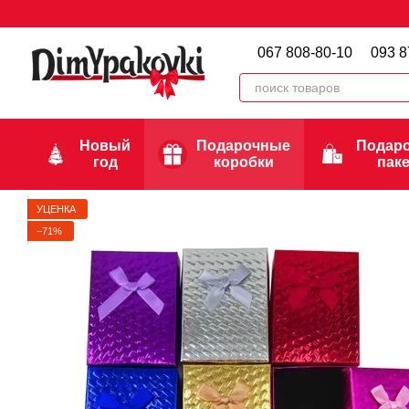
Перейти к основному контенту
067 808-80-10
093 8
Новый
Подарочные
Подар
год
коробки
пак
УЦЕНКА
−71%