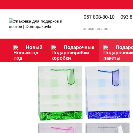
Перейти к основному контенту
067 808-80-10
093 8
Новый
Подарочные
Подар
год
коробки
пак