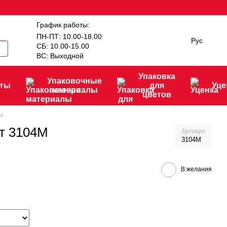
График работы:
ПН-ПТ: 10.00-18.00
Рус
СБ: 10.00-15.00
ВС: Выходной
Упаковка
Упаковочные
нты
для
Уце
материалы
цветов
ы
т 3104M
Артикул
3104M
В желания