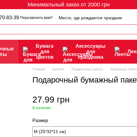
Минимальный заказ от 2000 грн
70-83-39
Место, где рождается праздник
Перезвонить вам?
Бумага
Аксессуары
очные
для
для
Ле
еты
цветов
праздника
Главная
Каталог
Подарочные пакеты
Бумажные пакет
Подарочный бумажный паке
27.99 грн
В наличии
Размер