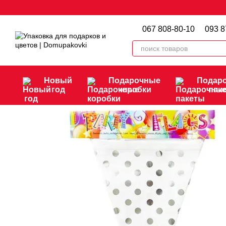
Перейти к основному контенту
067 808-80-10
093 8
Новый
Подарочные
Подар
год
коробки
пак