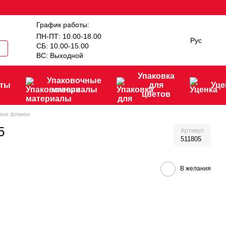
График работы:
ПН-ПТ: 10.00-18.00
Рус
СБ: 10.00-15.00
ВС: Выходной
Упаковка
Упаковочные
нты
для
Уце
материалы
цветов
ные флажки
5
Артикул
511805
В желания