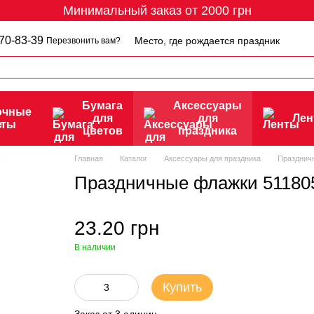
Минимальный заказ от 2000 грн
70-83-39
Место, где рождается праздник
Перезвонить вам?
Бумага
Аксессуары
очные
для
для
Ле
еты
цветов
праздника
Главная
Каталог
Аксессуары для праздника
Празднич
Праздничные флажки 51180
23.20 грн
В наличии
Купить