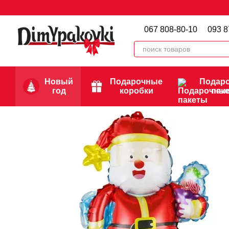
Перейти к основному контенту
067 808-80-10
093 8
Новый
Подарочные
Подар
год
коробки
пак