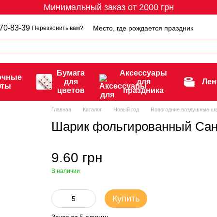
Минимальный заказ от 2000 грн
70-83-39
Место, где рождается праздник
Перезвонить вам?
Бумага
Аксессуары
очные
для
для
Ле
еты
цветов
праздника
Главная
Каталог
Новый год
Новогодние воздушные ш
Шарик фольгированный Сан
9.60 грн
В наличии
Купить