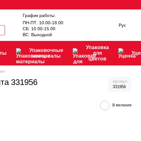
График работы:
ПН-ПТ: 10.00-18.00
Рус
СБ: 10.00-15.00
ВС: Выходной
Упаковка
Упаковочные
нты
для
Уце
материалы
цветов
ары
та 331956
Артикул
331956
В желания