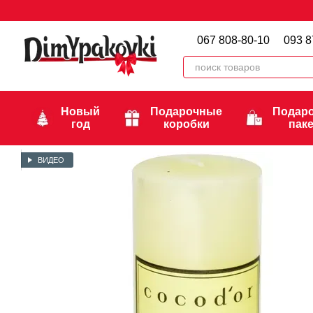
Перейти к основному контенту
067 808-80-10
093 8
Новый
Подарочные
Подар
год
коробки
пак
ВИДЕО