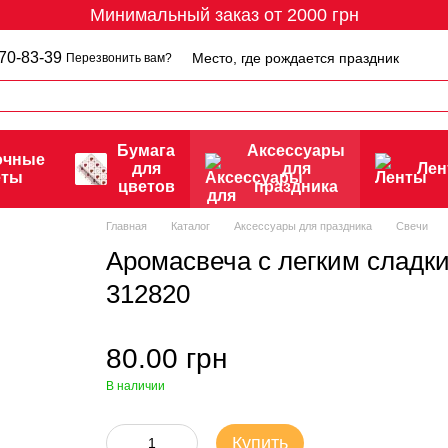
Минимальный заказ от 2000 грн
70-83-39
Место, где рождается праздник
Перезвонить вам?
Бумага
Аксессуары
очные
для
для
Ле
еты
цветов
праздника
Главная
Каталог
Аксессуары для праздника
Свечи
Аромасвеча с легким сладки
312820
80.00 грн
В наличии
Купить