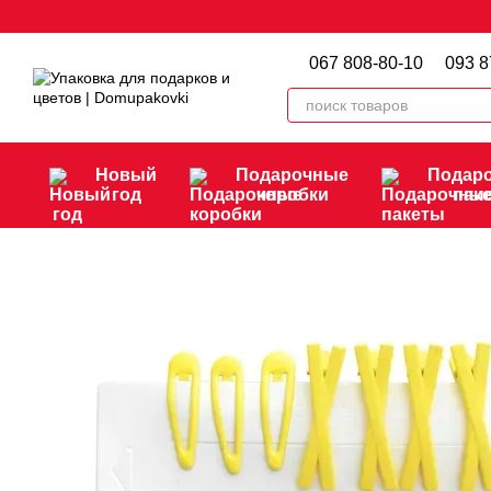
Перейти к основному контенту
067 808-80-10
093 8
Новый
Подарочные
Подар
год
коробки
пак