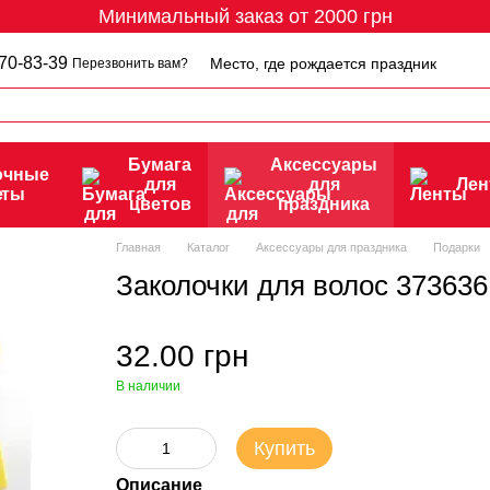
Минимальный заказ от 2000 грн
70-83-39
Место, где рождается праздник
Перезвонить вам?
Бумага
Аксессуары
очные
для
для
Ле
еты
цветов
праздника
Главная
Каталог
Аксессуары для праздника
Подарки
Заколочки для волос 37363
32.00 грн
В наличии
Купить
Описание