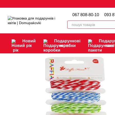
Перейти до основного контенту
067 808-80-10
093 8
Новий
Подарункові
Подару
рік
коробки
паке