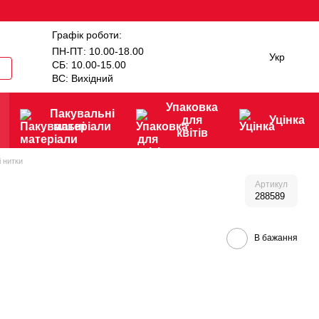
Графік роботи:
ПН-ПТ: 10.00-18.00
Укр
СБ: 10.00-15.00
ВС: Вихідний
Упаковка
Пакувальні
для
Уцінка
матеріали
квітів
 нитки
Артикул
288589
В бажання