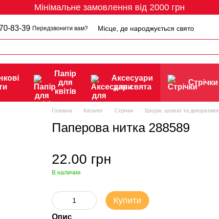
Мінімальне замовлення від 2000 грн
70-83-39
Місце, де народжується свято
Передзвонити вам?
Папір
нкові
Аксесуари
для
Стрічки
ти
для свята
квітів
Головна
Каталог
Стрічки
Шнури, шпагат та декоративні
Паперова нитка 288589
22.00 грн
В наличии
Купити
Опис