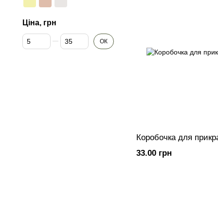
Ціна, грн
Від Ціна, грн
До Ціна, грн
ОК
Коробочка для прикр
33.00 грн