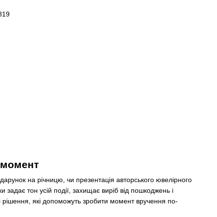
є момент
одарунок на річницю, чи презентація авторського ювелірного
 задає тон усій події, захищає виріб від пошкоджень і
і рішення, які допоможуть зробити момент вручення по-