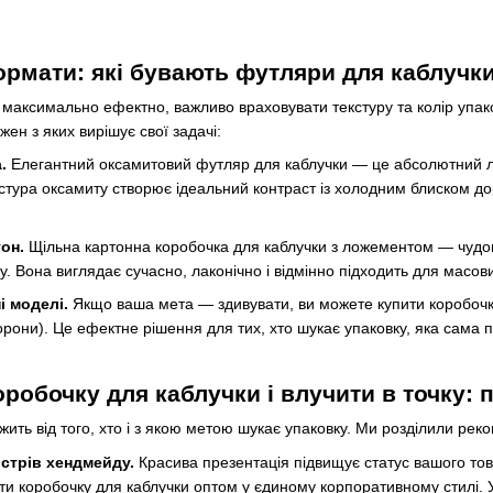
ормати: які бувають футляри для каблучк
аксимально ефектно, важливо враховувати текстуру та колір упаков
ен з яких вирішує свої задачі:
.
Елегантний оксамитовий футляр для каблучки — це абсолютний лі
стура оксамиту створює ідеальний контраст із холодним блиском доро
он.
Щільна картонна коробочка для каблучки з ложементом — чудови
у. Вона виглядає сучасно, лаконічно і відмінно підходить для масов
і моделі.
Якщо ваша мета — здивувати, ви можете купити коробочку
рони). Це ефектне рішення для тих, хто шукає упаковку, яка сама по
робочку для каблучки і влучити в точку: 
жить від того, хто і з якою метою шукає упаковку. Ми розділили реком
йстрів хендмейду.
Красива презентація підвищує статус вашого тов
ити коробочку для каблучки оптом у єдиному корпоративному стилі. У