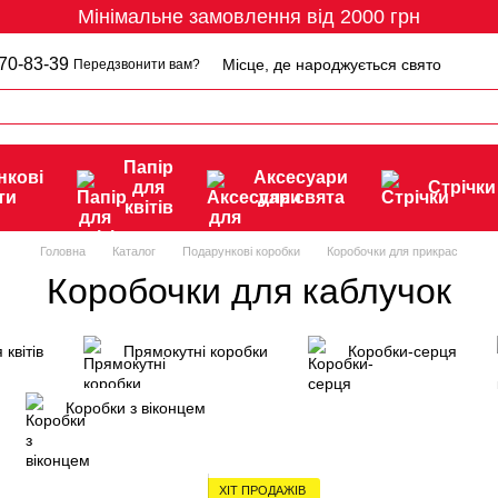
Мінімальне замовлення від 2000 грн
70-83-39
Місце, де народжується свято
Передзвонити вам?
Папір
нкові
Аксесуари
для
Стрічки
ти
для свята
квітів
Головна
Каталог
Подарункові коробки
Коробочки для прикрас
Коробочки для каблучок
 квітів
Прямокутні коробки
Коробки-серця
Коробки з віконцем
ХІТ ПРОДАЖІВ