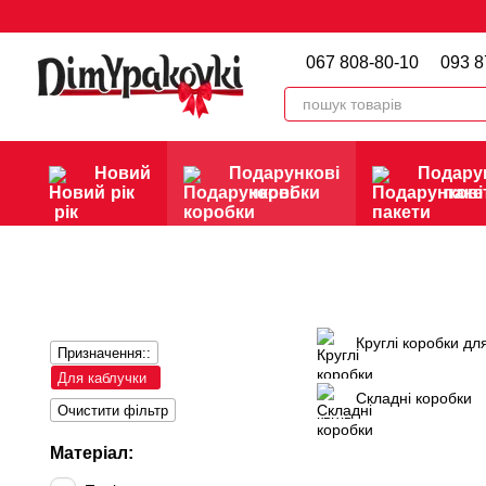
Перейти до основного контенту
067 808-80-10
093 8
Новий
Подарункові
Подару
рік
коробки
паке
Круглі коробки для
Призначення::
Для каблучки
Складні коробки
Очистити фільтр
Матеріал: