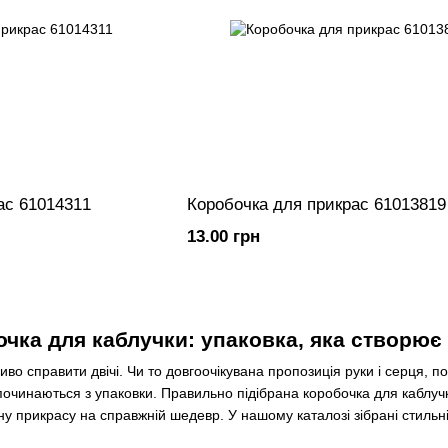
ас 61014311
Коробочка для прикрас 61013819
13.00 грн
очка для каблучки: упаковка, яка створю
 справити двічі. Чи то довгоочікувана пропозиція руки і серця, п
очинаються з упаковки. Правильно підібрана коробочка для каблучки
у прикрасу на справжній шедевр. У нашому каталозі зібрані стильн