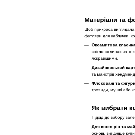
Матеріали та ф
Щоб прикраса виглядала м
футляри для каблучки, кож
Оксамитова класика
світлопоглинаюча тек
яскравішими.
Дизайнерський карт
та майстрів хендмейд
Флоковані та фігурн
троянди, мушлі або ко
Як вибрати ко
Підхід до вибору зале
Для ювелірів та ма
основі, вигідніше куп