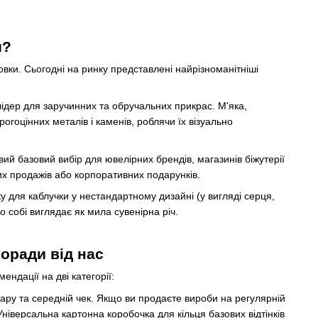
и?
ки. Сьогодні на ринку представлені найрізноманітніші
дер для заручинних та обручальних прикрас. М'яка,
гоцінних металів і каменів, роблячи їх візуально
й базовий вибір для ювелірних брендів, магазинів біжутерії
их продажів або корпоративних подарунків.
 для каблучки у нестандартному дизайні (у вигляді серця,
 собі виглядає як мила сувенірна річ.
поради від нас
ендації на дві категорії:
ару та середній чек. Якщо ви продаєте вироби на регулярній
ніверсальна картонна коробочка для кільця базових відтінків