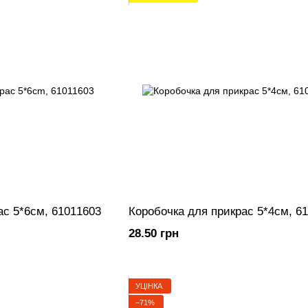
ас 5*6см, 61011603
Коробочка для прикрас 5*4см, 6
28.50 грн
УЦІНКА
−71%