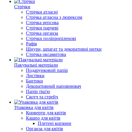
Стрічки
Стрічки атласні
Стрічка атласна з люрексом
Стрічка репсова
Стрічки парчеві
Стрічка органза
Стрічки поліпропіленові
Рафія
Шнури, шпагат та декоративні нитки
Стрічка оксамитова
Пакувальні матеріали
Подарунковий папір
Листівки
Бантики
Декоративний наповнювач
Папір тіш'ю
Скотч та стрейч
Упаковка для квітів
Конверти для квітів
Кашпо для квітів
Плетені корзини
Органза для квітів