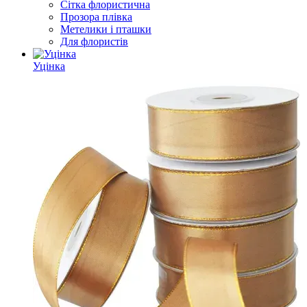
Сітка флористична
Прозора плівка
Метелики і пташки
Для флористів
Уцінка