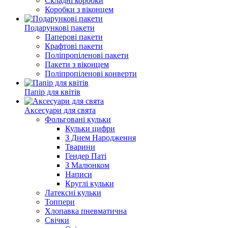
Складні коробки
Коробки з віконцем
Подарункові пакети
Паперові пакети
Крафтові пакети
Поліпропіленові пакети
Пакети з віконцем
Поліпропіленові конверти
Папір для квітів
Аксесуари для свята
Фольговані кульки
Кульки цифри
З Днем Народження
Тварини
Гендер Паті
З Малюнком
Написи
Круглі кульки
Латексні кульки
Топпери
Хлопавка пневматична
Свічки