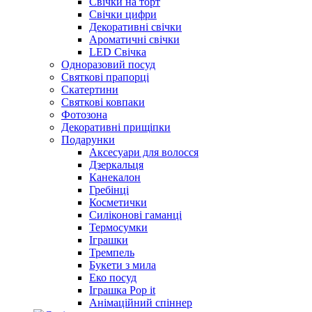
Свічки на торт
Свічки цифри
Декоративні свічки
Ароматичні свічки
LED Свiчка
Одноразовий посуд
Святкові прапорці
Скатертини
Святкові ковпаки
Фотозона
Декоративні прищіпки
Подарунки
Аксесуари для волосся
Дзеркальця
Канекалон
Гребінці
Косметички
Силіконові гаманці
Термосумки
Іграшки
Тремпель
Букети з мила
Еко посуд
Іграшка Рop it
Анімаційний спіннер