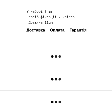
У наборі 3 шт

Спосіб фіксації - кліпса

 Довжина 11см
Доставка
Оплата
Гарантія