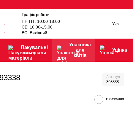
Графік роботи:
ПН-ПТ: 10.00-18.00
Укр
СБ: 10.00-15.00
ВС: Вихідний
Упаковка
Пакувальні
для
Уцінка
матеріали
квітів
и
393338
Артикул
393338
В бажання