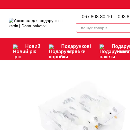
Перейти до основного контенту
067 808-80-10
093 8
Новий
Подарункові
Подару
рік
коробки
паке