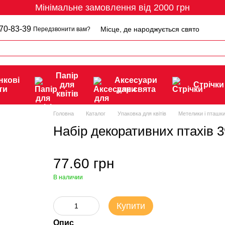
Мінімальне замовлення від 2000 грн
70-83-39
Місце, де народжується свято
Передзвонити вам?
Папір
нкові
Аксесуари
для
Стрічки
ти
для свята
квітів
Головна
Каталог
Упаковка для квітів
Метелики і пташк
Набір декоративних птахів 
77.60 грн
В наличии
Купити
Опис