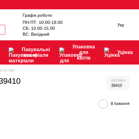
Графік роботи:
ПН-ПТ: 10.00-18.00
Укр
СБ: 10.00-15.00
ВС: Вихідний
Упаковка
Пакувальні
для
Уцінка
матеріали
квітів
и на торт
 39410
Артикул
39410
В бажання