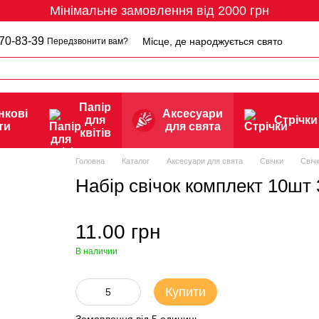
Мінімальне замовлення від 2000 грн
70-83-39
Місце, де народжується свято
Передзвонити вам?
Папір
нкові
Аксесуари
для
Стрічки
ти
для свята
квітів
Головна
Каталог
Аксесуари для свята
Свічки
Свічк
Набiр свiчок комплект 10шт
11.00 грн
В наличии
Купити