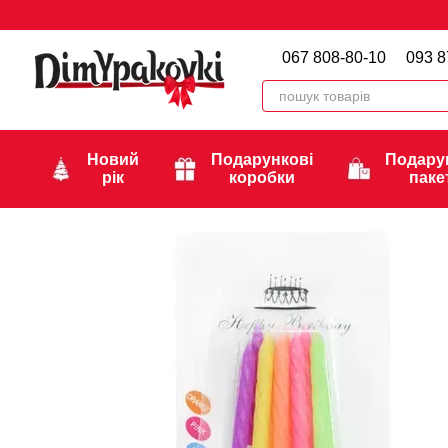
Перейти до основного контенту
067 808-80-10
093 8
Новий
Подарункові
Подару
рік
коробки
паке