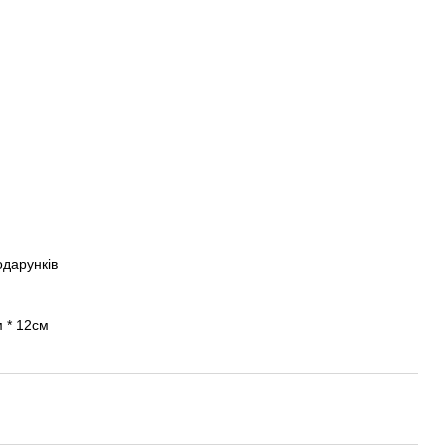
дарунків
6см * 12см