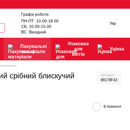
Графік роботи:
ПН-ПТ: 10.00-18.00
Укр
СБ: 10.00-15.00
ВС: Вихідний
Упаковка
Пакувальні
для
Уцінка
матеріали
квітів
наповнювач
ий срібний блискучий
Артикул
88179F43
В бажання