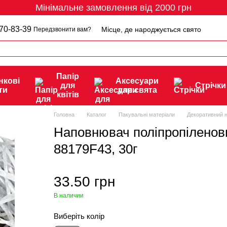
Мінімальне замовлення від 2000 грн
70-83-39
Місце, де народжується свято
Передзвонити вам?
Папір
нкові
Аксесуари
для
Стрічки
ти
для свята
квітів
Головна
Каталог
Пакувальні матеріали
Декоративний 
Наповнювач поліпропіленов
88179F43, 30г
33.50 грн
В наличии
Виберіть колір