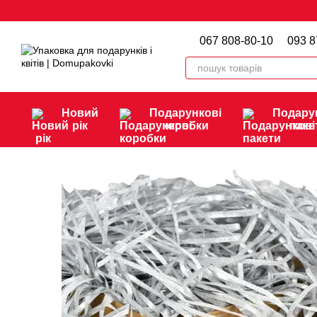
Перейти до основного контенту
067 808-80-10
093 8
Новий
Подарункові
Подару
рік
коробки
паке