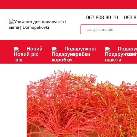
Перейти до основного контенту
067 808-80-10
093 8
Новий
Подарункові
Подару
рік
коробки
паке