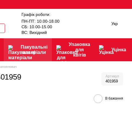
Графік роботи:
ПН-ПТ: 10.00-18.00
Укр
СБ: 10.00-15.00
ВС: Вихідний
Упаковка
Пакувальні
для
Уцінка
матеріали
квітів
наповнювач
401959
Артикул
401959
В бажання