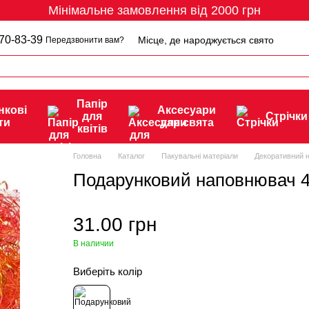
Мінімальне замовлення від 2000 грн
70-83-39
Місце, де народжується свято
Передзвонити вам?
Папір
нкові
Аксесуари
для
Стрічки
ти
для свята
квітів
Головна
Каталог
Пакувальні матеріали
Декоративний 
Подарунковий наповнювач 
31.00 грн
В наличии
Виберіть колір