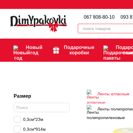
Перейти к основному контенту
067 808-80-10
093 8
Новый
Подарочные
Подар
год
коробки
пак
Ленты атласные
Размер
Ленты полипропи
0,3см*23м
0,3см*914м