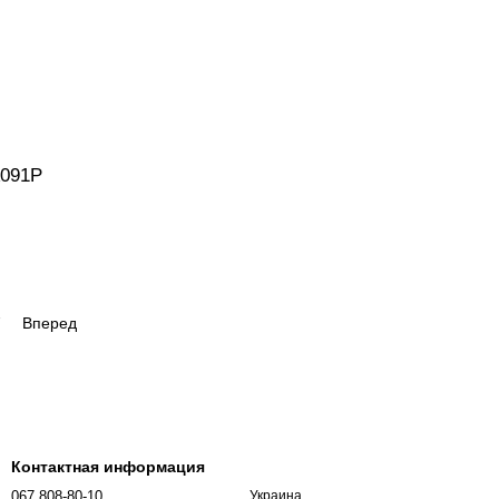
A091P
7
Вперед
Контактная информация
067 808-80-10
Украина