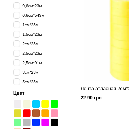
0,6см*23м
0,6см*549м
1см*23м
1,5см*23м
2см*23м
2,5см*23м
2,5см*91м
3см*23м
5см*23м
Лента атласная 2см
Цвет
22.90 грн