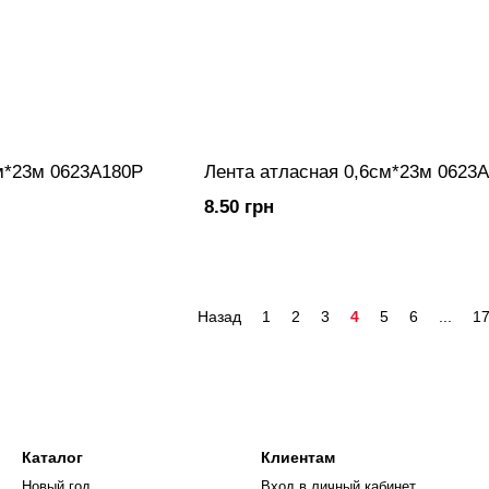
м*23м 0623A180P
Лента атласная 0,6см*23м 0623
8.50 грн
Назад
1
2
3
4
5
6
...
1
Каталог
Клиентам
Новый год
Вход в личный кабинет