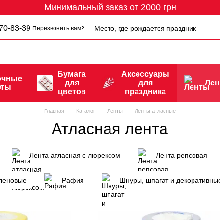
Минимальный заказ от 2000 грн
70-83-39
Место, где рождается праздник
Перезвонить вам?
Бумага
Аксессуары
очные
для
для
Ле
еты
цветов
праздника
Главная
Каталог
Ленты
Ленты атласные
Атласная лента
Лента атласная с люрексом
Лента репсовая
леновые
Рафия
Шнуры, шпагат и декоративны