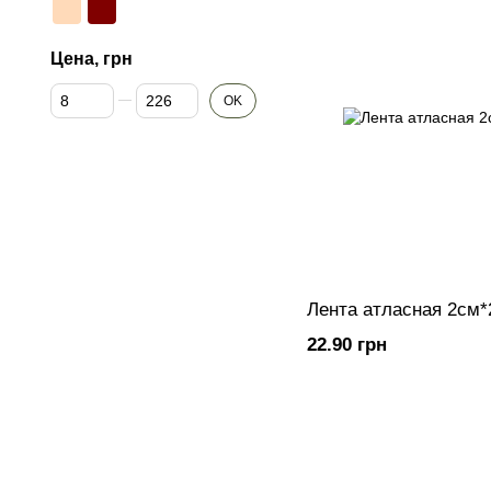
Цена, грн
От Цена, грн
До Цена, грн
OK
Лента атласная 2см
22.90 грн