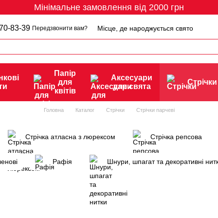
Мінімальне замовлення від 2000 грн
70-83-39
Місце, де народжується свято
Передзвонити вам?
Папір
нкові
Аксесуари
для
Стрічки
ти
для свята
квітів
Головна
Каталог
Стрічки
Стрічки парчеві
Стрічка атласна з люрексом
Стрічка репсова
ленові
Рафія
Шнури, шпагат та декоративні нит