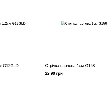
см G12GLD
Стрічка парчова 1см G158
22.90 грн