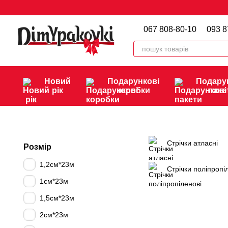
Перейти до основного контенту
067 808-80-10
093 8
Новий
Подарункові
Подару
рік
коробки
паке
Стрічки атласні
Розмір
1,2см*23м
Стрічки поліпропі
1см*23м
1,5см*23м
2см*23м