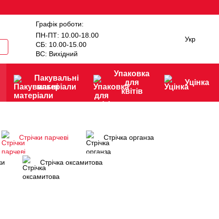
Графік роботи:
ПН-ПТ: 10.00-18.00
Укр
СБ: 10.00-15.00
ВС: Вихідний
Упаковка
Пакувальні
для
Уцінка
матеріали
квітів
Стрічки парчеві
Стрічка органза
ки
Стрічка оксамитова