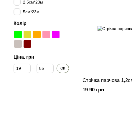
2,5см*23м
5см*23м
Колір
Ціна, грн
Від Ціна, грн
До Ціна, грн
ОК
Стрічка парчова 1,2
19.90 грн