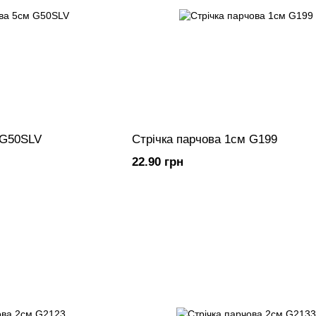
 G50SLV
Стрічка парчова 1см G199
22.90 грн