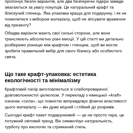
пропонує безліч варіантів, але два безперечні лідери завжди
змагаються за увагу покупців. Це натуральний крафт та
блискучий глянець. Яка упаковка краща для подарунку, і як не
помилитися з вибором матеріалу, щоб не зіпсувати враження
від презенту?
Обидва варіанти мають свої сильні сторони, але вони
транслюють абсолютно різні емоції. У цій статті ми детально
розберемо різницю між крафтом і глянцем, щоб ви могли
зробити правильний вибір для свого бізнесу або особистого
свята.
Що таке крафт-упаковка: естетика
екологічності та мінімалізму
Крафтовий папір виготовляється зі слабопровареної
довговолокнистої целюлози. У перекладі з німецької
«kraft»
означає «сила», що повністю виправдовує фізичні властивості
цього матеріалу — він дуже міцний і стійкий до розривів.
Сьогодні крафт пакет подарунковий — це не просто тара, це
потужний світовий тренд. Він символізує натуральність,
турботу про екологію та стриманий стиль.