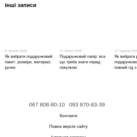
Інші записи
8 серпня 2026
31 липня 2026
27 червня 202
Як вибрати подарунковий
Подарунковий папір: все
Як вибрати 
пакет: розміри, матеріал,
що треба знати перед
подарунково
ручки
покупкою
повний гід 
067 808-80-10
093 870-83-39
Контакти
Повна версія сайту