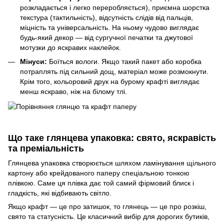
розкладається і легко переробляється), приємна шорстка
текстура (тактильність), відсутність слідів від пальців,
міцність та універсальність. На ньому чудово виглядає
будь-який декор — від сургучної печатки та джутової
мотузки до яскравих наклейок.
Мінуси:
Боїться вологи. Якщо такий пакет або коробка
потраплять під сильний дощ, матеріал може розмокнути.
Крім того, кольоровий друк на бурому крафті виглядає
менш яскраво, ніж на білому тлі.
Що таке глянцева упаковка: свято, яскравість
та преміальність
Глянцева упаковка створюється шляхом ламінування щільного
картону або крейдованого паперу спеціальною тонкою
плівкою. Саме ця плівка дає той самий фірмовий блиск і
гладкість, які відбивають світло.
Якщо крафт — це про затишок, то глянець — це про розкіш,
свято та статусність. Це класичний вибір для дорогих бутиків,