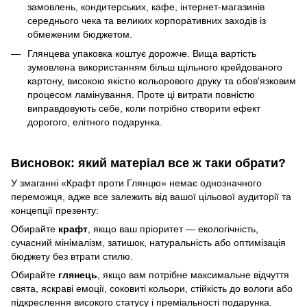
замовлень, кондитерських, кафе, інтернет-магазинів
середнього чека та великих корпоративних заходів із
обмеженим бюджетом.
Глянцева упаковка коштує дорожче. Вища вартість
зумовлена використанням більш щільного крейдованого
картону, високою якістю кольорового друку та обов'язковим
процесом ламінування. Проте ці витрати повністю
виправдовують себе, коли потрібно створити ефект
дорогого, елітного подарунка.
Висновок: який матеріал все ж таки обрати?
У змаганні «Крафт проти Глянцю» немає однозначного
переможця, адже все залежить від вашої цільової аудиторії та
концепції презенту:
Обирайте
крафт
, якщо ваш пріоритет — екологічність,
сучасний мінімалізм, затишок, натуральність або оптимізація
бюджету без втрати стилю.
Обирайте
глянець
, якщо вам потрібне максимальне відчуття
свята, яскраві емоції, соковиті кольори, стійкість до вологи або
підкреслення високого статусу і преміальності подарунка.