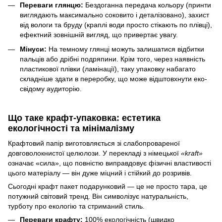
Переваги глянцю:
Бездоганна передача кольору (принти
виглядають максимально соковито і деталізовано), захист
від вологи та бруду (краплі води просто стікають по плівці),
ефектний зовнішній вигляд, що привертає увагу.
Мінуси:
На темному глянці можуть залишатися відбитки
пальців або дрібні подряпини. Крім того, через наявність
пластикової плівки (ламінації), таку упаковку набагато
складніше здати в переробку, що може відштовхнути еко-
свідому аудиторію.
Що таке крафт-упаковка: естетика
екологічності та мінімалізму
Крафтовий папір виготовляється зі слабопровареної
довговолокнистої целюлози. У перекладі з німецької
«kraft»
означає «сила», що повністю виправдовує фізичні властивості
цього матеріалу — він дуже міцний і стійкий до розривів.
Сьогодні крафт пакет подарунковий — це не просто тара, це
потужний світовий тренд. Він символізує натуральність,
турботу про екологію та стриманий стиль.
Переваги крафту:
100% екологічність (швидко