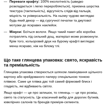
Переваги крафту:
100% екологічність (швидко
розкладається і легко переробляється), приємна шорстка
текстура (тактильність), відсутність слідів від пальців,
міцність та універсальність. На ньому чудово виглядає
будь-який декор — від сургучної печатки та джутової
мотузки до яскравих наклейок.
Мінуси:
Боїться вологи. Якщо такий пакет або коробка
потраплять під сильний дощ, матеріал може розмокнути.
Крім того, кольоровий друк на бурому крафті виглядає
менш яскраво, ніж на білому тлі.
Що таке глянцева упаковка: свято, яскравість
та преміальність
Глянцева упаковка створюється шляхом ламінування щільного
картону або крейдованого паперу спеціальною тонкою
плівкою. Саме ця плівка дає той самий фірмовий блиск і
гладкість, які відбивають світло.
Якщо крафт — це про затишок, то глянець — це про розкіш,
свято та статусність. Це класичний вибір для дорогих бутиків,
ювелірних салонів та брендів преміум-сегмента.