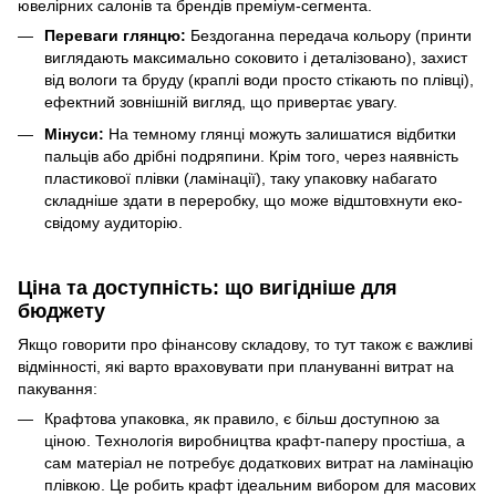
ювелірних салонів та брендів преміум-сегмента.
Переваги глянцю:
Бездоганна передача кольору (принти
виглядають максимально соковито і деталізовано), захист
від вологи та бруду (краплі води просто стікають по плівці),
ефектний зовнішній вигляд, що привертає увагу.
Мінуси:
На темному глянці можуть залишатися відбитки
пальців або дрібні подряпини. Крім того, через наявність
пластикової плівки (ламінації), таку упаковку набагато
складніше здати в переробку, що може відштовхнути еко-
свідому аудиторію.
Ціна та доступність: що вигідніше для
бюджету
Якщо говорити про фінансову складову, то тут також є важливі
відмінності, які варто враховувати при плануванні витрат на
пакування:
Крафтова упаковка, як правило, є більш доступною за
ціною. Технологія виробництва крафт-паперу простіша, а
сам матеріал не потребує додаткових витрат на ламінацію
плівкою. Це робить крафт ідеальним вибором для масових